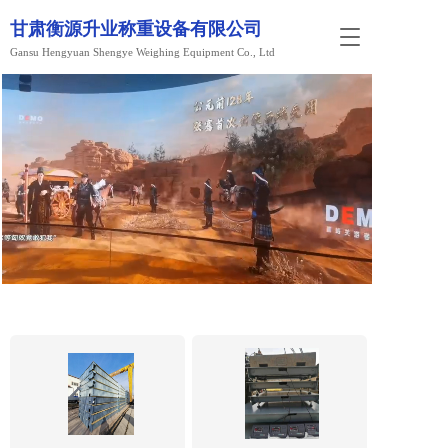
甘肃衡源升业称重设备有限公司
T
Gansu Hengyuan Shengye Weighing Equipment Co., Ltd
o
g
g
l
e
n
a
v
i
g
a
t
i
o
n