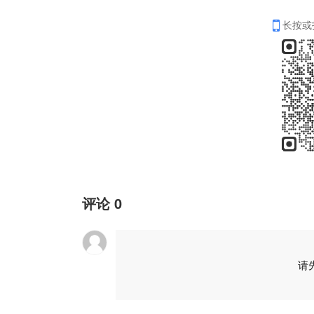
长按或
评论
0
请