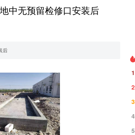
地中无预留检修口安装后
装后
1
2
3
4
5