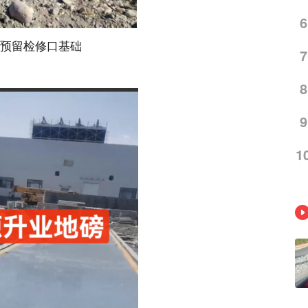
6
预留检修口基础
7
8
9
1