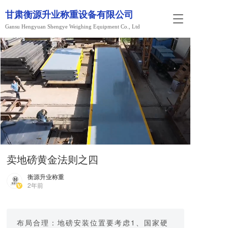
甘肃衡源升业称重设备有限公司
T
Gansu Hengyuan Shengye Weighing Equipment Co., Ltd
o
g
g
l
e
n
a
v
i
g
a
t
i
卖地磅黄金法则之四
o
n
衡源升业称重
2年前
布局合理：地磅安装位置要考虑1、国家硬