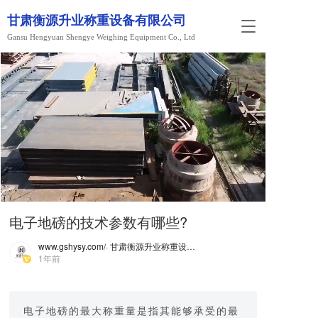
甘肃衡源升业称重设备有限公司
T
Gansu Hengyuan Shengye Weighing Equipment Co., Ltd
o
g
g
l
e
n
a
v
i
g
a
t
i
电子地磅的技术参数有哪些?
o
n
www.gshysy.com/
· 甘肃衡源升业称重设备有限公司
1年前
电子地磅的最大称重量是指其能够承受的最