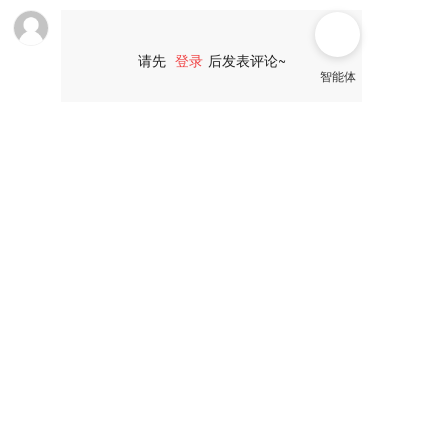
请先
登录
后发表评论~
评论
CONTACT US
联系我们
电话：
13389401960
 、 
13919185600
传真：
0931-8509961
邮箱：jty1918@163.com
公司地址：甘肃省兰州市七里河区王家坪工业小区293号
名片二维码