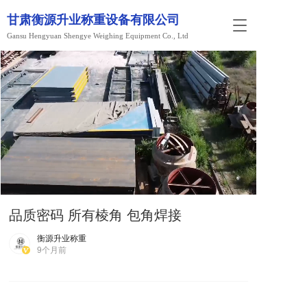
甘肃衡源升业称重设备有限公司
T
Gansu Hengyuan Shengye Weighing Equipment Co., Ltd
o
g
g
l
e
n
a
v
i
g
a
t
i
品质密码 所有棱角 包角焊接
o
n
衡源升业称重
9个月前