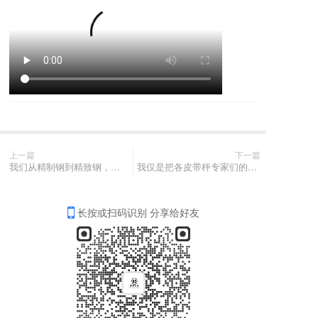
上一篇
下一篇
我们从精制钢到精致钢，工业产品质量三等级，从合格工业品到品质工艺品，再到收藏艺术品。敬岁月，敬远方，敬千万次热爱生活的自己#户外生活 #精致#人生感悟
我仅是把各皮带秤专家们的想到变成了做到。 “看得到的长期稳定性， 摸得到的重复精准度， 闭环的量值溯源基础数据， 验证的算法数据来自大量理论和实验试验”。
长按或扫码识别 分享给好友