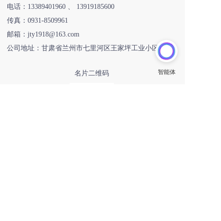
电话：
13389401960
 、 
13919185600
传真：
0931-8509961
邮箱：jty1918@163.com
公司地址：甘肃省兰州市七里河区王家坪工业小区293号
名片二维码
扫一扫
Copyright ©2024 甘肃衡源升业称重设备有限公司 All Rights 
Reserved.
友情链接:
恒齿传动
巨量星球
恒齿传动股份
邯企通
欧朋不锈钢全屋定制
ToB产业网址导航
西湖龙井茶DTC官网
站点智能
入站营销
更多