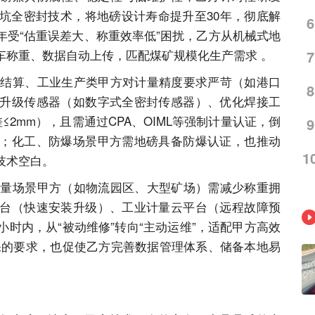
坑全密封技术，将地磅设计寿命提升至30年，彻底解
6
年受“估重误差大、称重效率低”困扰，乙方从机械式地
车称重、数据自动上传，匹配煤矿规模化生产需求 。
7
贸易结算、工业生产类甲方对计量精度要求严苛（如港口
8
升级传感器（如数字式全密封传感器）、优化焊接工
2mm），且需通过CPA、OIML等强制计量认证，倒
9
；化工、防爆场景甲方需地磅具备防爆认证，也推动
1
技术空白。
高流量场景甲方（如物流园区、大型矿场）需减少称重拥
台（快速安装升级）、工业计量云平台（远程故障预
小时内，从“被动维修”转向“主动运维”，适配甲方高效
保的要求，也促使乙方完善数据管理体系、储备本地易