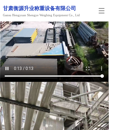
甘肃衡源升业称重设备有限公司
T
Gansu Hengyuan Shengye Weighing Equipment Co., Ltd
o
g
g
l
e
n
a
v
i
g
a
t
i
o
n