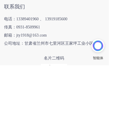
联系我们
电话：
13389401960
 、 
13919185600
传真：
0931-8509961
邮箱：jty1918@163.com
公司地址：甘肃省兰州市七里河区王家坪工业小区293号
名片二维码
扫一扫
Copyright ©2024 甘肃衡源升业称重设备有限公司 All Rights 
Reserved.
友情链接:
恒齿传动
巨量星球
恒齿传动股份
邯企通