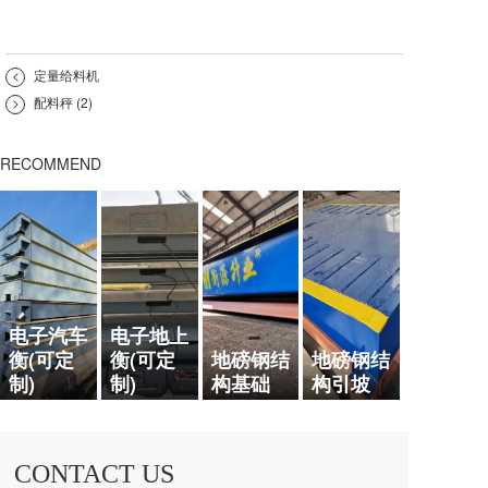
<
定量给料机
>
配料秤 (2)
RECOMMEND
电子汽车
电子地上
衡(可定
衡(可定
地磅钢结
地磅钢结
制)
制)
构基础
构引坡
CONTACT US